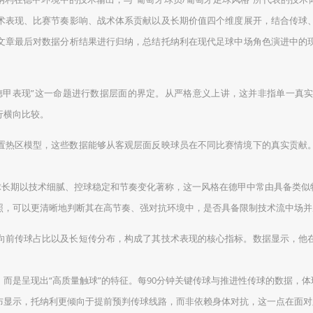
术表现、比赛节奏影响、战术体系贡献以及长期价值四个维度展开，结合传球
文章最后对数据分析结果进行归纳，总结托纳利在现代足球中场角色演进中的
德甲表现”这一命题进行数据层面的界定。从严格意义上讲，这并非指单一真
行横向比较。
置热区模型，这些数据能够从客观层面反映球员在不同比赛情境下的真实贡献
足球长期以技术细腻、控球稳定和节奏变化著称，这一风格在德甲中常由具备类
照，可以更清晰地判断其在高节奏、强对抗环境中，是否具备限制技术流中场并
向前传球占比以及长短传分布，构成了其技术表现的核心指标。数据显示，他
而是呈现出“高质量触球”的特征。每90分钟关键传球与推进性传球的数据，
布显示，托纳利更倾向于提前预判传球线路，而非依赖身体对抗，这一点在面对