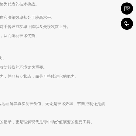
格为代表的技术挑战。
度和决策效率却处于较高水平。
1
对手传球成功率下降以及失误次数上升。
，从而削弱技术优势。
力。
攻防转换的环境尤为重要。
力，并非短期状态，而是可持续进化的能力。
观地理解其真实竞技价值。无论是技术效率、节奏控制还是战
的记录，更是理解现代足球中场价值演变的重要工具。