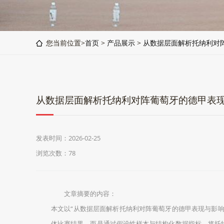
您当前位置>
首页
>
产品展示
>
从数据层面解析托纳利对
从数据层面解析托纳利对阵葡萄牙的德甲表
发表时间：2026-02-25
浏览次数：78
文章摘要的内容：
本文以“从数据层面解析托纳利对阵葡萄牙的德甲表现与影
体比赛结果，而是通过假设性样本与结构化数据指标，将托纳