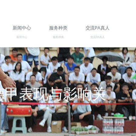
新闻中心
服务种类
交流PA真人
新闻中心
服务种类
交流PA真人
德甲表现与影响关