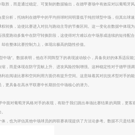
作取胜，而是通过稳定、可复制的数据输出，在德甲赛场中有效应对以葡萄牙风
角度分析，托纳利在德甲中的平均持球时间明显低于纯控球型中场，但其出球速
球权转换，迫使比赛进入对抗与跑动主导的节奏区间。这一变化在数据中体现为
高强度跑动多集中在防守转换阶段，这使得对方难以在中场形成连续的短传配合
，却在整体比赛控制力上，体现出极高的隐性价值。
型中场”。数据表明，他在不同阵型下的表现波动较小，具备良好的体系适应能
收缩，而是体现在防守贡献上升、进攻风险控制增强。这种稳定性对于德甲强调
纳利在阅读比赛和空间利用方面仍有提升空间。这意味着其对抗技术型对手的能
员，更具备在高水平联赛中长期担任中场核心的潜力。
甲中面对葡萄牙风格对手的表现，有助于我们跳出单场比赛结果的局限，更客
力。
个体，也为评估其他中场球员的跨联赛表现提供了方法论参考。数据不只是结果