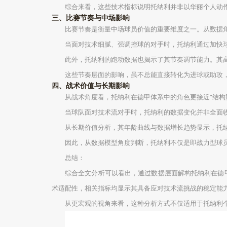
综合来看，这些技术指标说明托纳利并非以华丽个人动
三、比赛节奏与中场影响
比赛节奏是衡量中场球员价值的重要维度之一。从数据
当面对技术细腻、强调控球的对手时，托纳利通过加快
此外，托纳利的跑动数据也揭示了其节奏调节能力。其
这些节奏层面的影响，虽不总能直接转化为进球或助攻
四、战术价值与长期影响
从战术角度看，托纳利在德甲体系中的角色更接近“结构
当球队面对技术流对手时，托纳利的数据变化并非全面
从长期价值分析，其年龄曲线与数据增长趋势显示，托
因此，从数据模型角度判断，托纳利不仅是即战力型球
总结：
综合全文分析可以看出，通过数据层面解构托纳利在德
术适配性，相关指标均显示其具备应对技术流挑战的稳定能
从更宏观的视角来看，这种分析方式不仅适用于托纳利