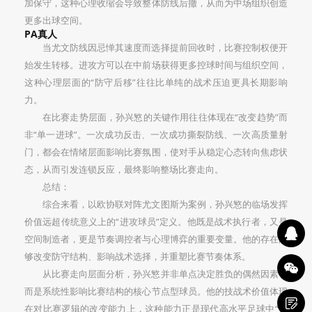
加保守，这种心理收缩会导致整体防线后撤，从而为中场组织创造
更多出球空间。
PA真人
当尤文防线因忌惮其速度而选择提前回收时，比赛控制权便开
始发生转移。进攻方可以在中前场获得更多控球时间与组织空间，
这种心理层面的“防守后移”往往比单纯的战术压迫更具长期影响
力。
在比赛走势层面，孙兴慜的关键作用往往体现在“改变趋势”而
非“单一进球”。一次成功反击、一次成功撕裂防线、一次高质量射
门，都会在情绪层面影响比赛氛围，使对手从稳定心态转向焦虑状
态，从而引发连锁反应，最终影响整场比赛走向。
总结：
综合来看，以欧协联对阵尤文图斯为案例，孙兴慜的临场发挥
价值远超传统意义上的“进攻球员”定义。他既是战术执行者，又是
空间制造者，更是节奏调控者与心理博弈的重要变量。他的存在能
够改变防守结构、影响战术选择，并重塑比赛节奏体系。
从比赛走向层面分析，孙兴慜并非单点决定胜负的偶然因素，
而是系统性影响比赛结构的核心节点型球员。他的技战术价值体现
在对比赛逻辑的改变能力上，这种能力正是现代高水平足球中“关