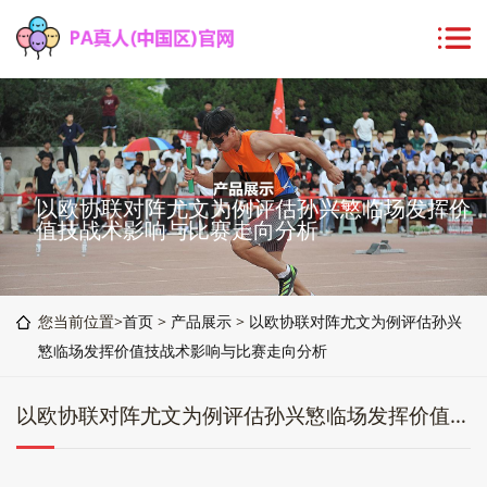
以欧协联对阵尤文为例评估孙兴慜临场发挥价
值技战术影响与比赛走向分析
您当前位置>
首页
>
产品展示
>
以欧协联对阵尤文为例评估孙兴
慜临场发挥价值技战术影响与比赛走向分析
以欧协联对阵尤文为例评估孙兴慜临场发挥价值技战术影响与比赛走向分析