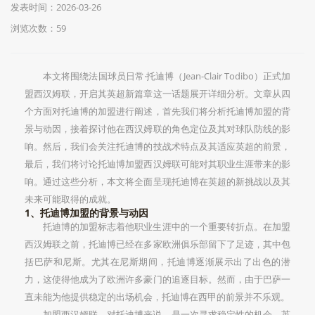
发表时间：2026-03-26
浏览次数：59
本文将围绕法国球员日常·托迪博（Jean-Clair Todibo）正式加
盟西汉姆联，开启其英超新篇章这一话题展开详细分析。文章从四
个方面对托迪博的加盟进行阐述，首先我们将分析托迪博加盟的背
景与动因，接着探讨他在西汉姆联的角色定位及其对球队防线的影
响。然后，我们会关注托迪博的技战术特点及其适应英超的前景，
最后，我们将讨论托迪博加盟西汉姆联可能对其职业生涯带来的影
响。通过这些分析，本文将全面呈现托迪博在英超的新挑战以及其
未来可能取得的成就。
1、托迪博加盟的背景与动因
托迪博的加盟标志着他职业生涯中的一个重要转折点。在加盟
西汉姆联之前，托迪博已经在多家欧洲俱乐部留下了足迹，其中包
括巴萨和尼斯。尤其在尼斯期间，托迪博逐渐展示出了出色的潜
力，这使得他成为了欧洲许多豪门的追逐目标。然而，由于巴萨一
直未能为他提供稳定的出场机会，托迪博在西甲的前景并不乐观。
加盟西汉姆联，对托迪博来说，是一次寻求稳定性的机会。英