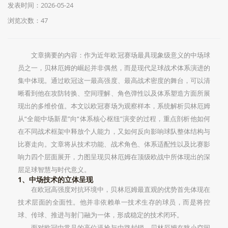
发表时间：2026-05-24
浏览次数：47
文章摘要的内容：作为近年欧冠赛场最具现象级意义的中场球
员之一，贝林厄姆的崛起并非偶然，而是现代足球战术体系演进的
集中体现。通过欧冠这一最高强度、最高战术密度的舞台，可以清
晰看到他在攻防转换、空间理解、角色弹性以及体系塑造方面所展
现出的多维价值。本文以欧冠赛场为观察样本，系统解析贝林厄姆
从“全能中场新星”向“体系核心枢纽”演变的过程，重点剖析他如何
在不同战术框架中释放个人能力，又如何反向影响球队整体结构与
比赛走向。文章将从技术功能、战术角色、体系适配性以及比赛影
响力四个层面展开，力图呈现贝林厄姆在顶级欧战中所体现出的深
层足球智慧与时代意义。
1、中场技术的立体呈现
在欧冠高强度对抗环境中，贝林厄姆最直观的优势首先体现在
技术层面的全面性。他并非依赖单一技术生存的球员，而是将控
球、传球、推进与射门融为一体，形成稳定的技术闭环。
面对欧冠中常见的高位逼抢与中路封锁，贝林厄姆在狭小空间