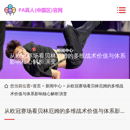
从欧冠赛场看贝林厄姆的多维战术价值与体系
影响核心解析演变
您当前位置>
首页
>
新闻中心
>
从欧冠赛场看贝林厄姆的多维战
术价值与体系影响核心解析演变
从欧冠赛场看贝林厄姆的多维战术价值与体系影响核心解析演变