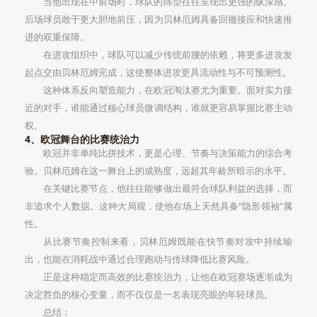
当他出现在中前场时，球队的阵型往往呈现出更强的纵深感。
后场球员敢于更大胆地前压，因为贝林厄姆具备回撤接应和快速推
进的双重保障。
在进攻组织中，球队可以减少传统前腰的依赖，将更多进攻发
起点交由贝林厄姆完成，这使整体进攻更具流动性与不可预测性。
这种体系反向塑造能力，在欧冠淘汰赛尤为重要。面对实力接
近的对手，谁能通过核心球员微调结构，谁就更容易掌握比赛主动
权。
4、欧冠舞台的比赛统治力
欧冠并非单纯比拼技术，更是心理、节奏与决策能力的综合考
验。贝林厄姆在这一舞台上的成熟度，远超其年龄所暗示的水平。
在关键比赛节点，他往往能够做出最符合球队利益的选择，而
非追求个人数据。这种大局观，使他在场上天然具备“隐形领袖”属
性。
从比赛节奏控制来看，贝林厄姆既能在快节奏对攻中持续输
出，也能在消耗战中通过合理跑动与传球降低比赛风险。
正是这种稳定而高效的比赛统治力，让他在欧冠赛场逐渐成为
决定胜负的核心变量，而不仅仅是一名表现亮眼的年轻球员。
总结：